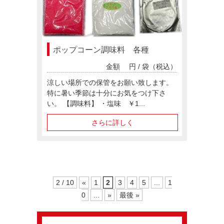
ポップコーン調味料 各種
金額
円 / 袋（税込）
涼しい場所での保管をお願い致します。
特に暑い季節は十分にお気をつけ下さ
い。 【調味料】 ・塩味 ￥1...
さらに詳しく
2 / 10
«
1
2
3
4
5
...
1
0
...
»
最後 »