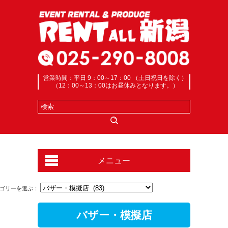
営業時間：平日 9：00～17：00 （土日祝日を除く）
（12：00～13：00はお昼休みとなります。）
メニュー
ゴリーを選ぶ：
バザー・模擬店