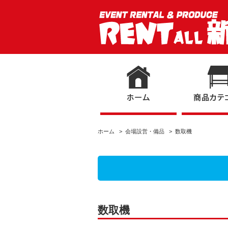
ホーム
>
会場設営・備品
> 数取機
数取機