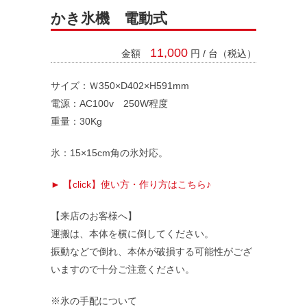
かき氷機 電動式
11,000
金額
円 / 台（税込）
サイズ：Ｗ350×D402×H591mm
電源：AC100v 250W程度
重量：30Kg
氷：15×15cm角の氷対応。
料金システム
► 【click】使い方・作り方はこちら♪
支払い方法
【来店のお客様へ】
運搬は、本体を横に倒してください。
レンタル規約
振動などで倒れ、本体が破損する可能性がござ
いますので十分ご注意ください。
※氷の手配について