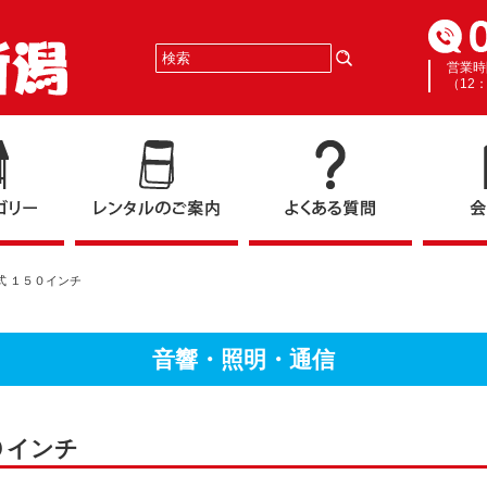
営業時
（12
式 １５０インチ
音響・照明・通信
０インチ